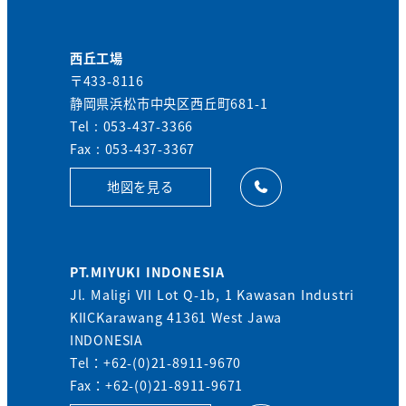
西丘工場
〒433-8116
静岡県浜松市中央区西丘町681-1
Tel : 053-437-3366
Fax : 053-437-3367
地図を見る
PT.MIYUKI INDONESIA
Jl. Maligi VII Lot Q-1b, 1 Kawasan Industri
KIICKarawang 41361 West Jawa
INDONESIA
Tel：+62-(0)21-8911-9670
Fax：+62-(0)21-8911-9671