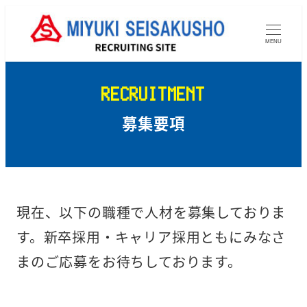
メ
イ
MENU
ン
コ
ン
RECRUITMENT
テ
募集要項
ン
ツ
へ
移
動
現在、以下の職種で人材を募集しておりま
す。新卒採用・キャリア採用ともにみなさ
まのご応募をお待ちしております。