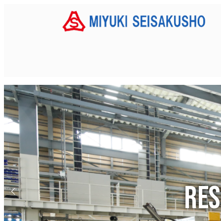
メ
イ
ン
コ
ン
テ
ン
ツ
へ
移
動
Res