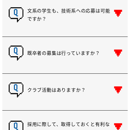
文系の学生も、技術系ヘの応募は可能
Q
ですか？
文系の方の技術系への採用は行っており
A
ません。技術系以外へご応募願います。
中途採用も募集をしておりますし、状況
Q
によっては新卒扱いとして採用するケー
既卒者の募集は行っていますか？
スもあります。
A
どちらが有利、不利ということはありま
会社としては活動をしておりませんが、
せんので、心配せずに応募してくださ
Q
社員有志ではスポーツや釣りなどの活動
クラブ活動はありますか？
い。
をしています。
A
会社としては、それらをバックアップす
配属先によって必要な資格が異なりま
る意味で、活動補助金を支給していま
す。
採用に際して、取得しておくと有利な
Q
す。