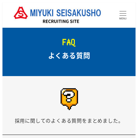
メ
イ
MENU
ン
コ
ン
FAQ
テ
よくある質問
ン
ツ
へ
移
動
採用に関してのよくある質問をまとめました。