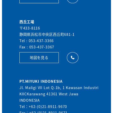
西丘工場
〒433-8116
静岡県浜松市中央区西丘町681-1
Tel : 053-437-3366
Fax : 053-437-3367
地図を見る
PT.MIYUKI INDONESIA
Jl. Maligi VII Lot Q-1b, 1 Kawasan Industri
KIICKarawang 41361 West Jawa
INDONESIA
Tel：+62-(0)21-8911-9670
Fax：+62-(0)21-8911-9671