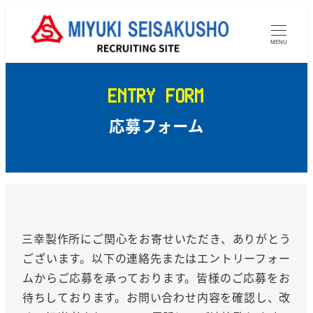
メ
イ
MENU
ン
コ
ン
ENTRY FORM
テ
応募フォーム
ン
ツ
へ
移
動
三幸製作所にご関心をお寄せいただき、ありがとう
ございます。
以下の連絡先またはエントリーフォー
ムからご応募を承っております。
皆様のご応募をお
待ちしております。
お問い合わせ内容を確認し、改