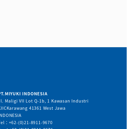
PT.MIYUKI INDONESIA
Jl. Maligi VII Lot Q-1b, 1 Kawasan Industri
KIICKarawang 41361 West Jawa
INDONESIA
Tel：+62-(0)21-8911-9670