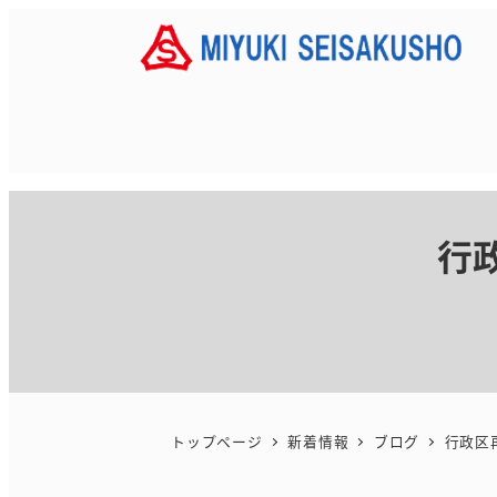
メ
イ
ン
コ
ン
テ
ン
ツ
行
へ
移
動
トップページ
新着情報
ブログ
行政区