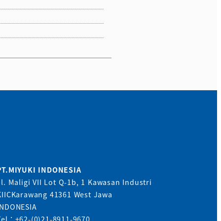
PT.MIYUKI INDONESIA
Jl. Maligi VII Lot Q-1b, 1 Kawasan Industri
KIICKarawang 41361 West Jawa
INDONESIA
Tel：+62-(0)21-8911-9670