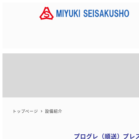
メ
イ
ン
コ
ン
テ
ン
ツ
へ
移
動
トップページ
設備紹介
プログレ（順送）プレ