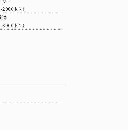
ーサー
N-2000ｋN）
搬送
N-3000ｋN）