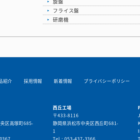
旋盤
フライス盤
研磨機
品紹介
採用情報
新着情報
プライバシーポリシー
西丘工場
〒433-8116
央区高塚町685-
静岡県浜松市中央区西丘町681-
1
-0367
Tel : 053-437-3366