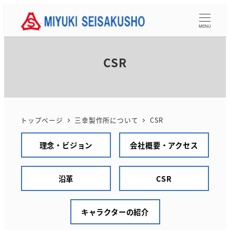
メ
イ
MENU
ン
コ
CSR
ン
テ
ン
ツ
トップページ
三幸製作所について
CSR
へ
移
理念・ビジョン
会社概要・アクセス
動
沿革
CSR
キャラクターの紹介